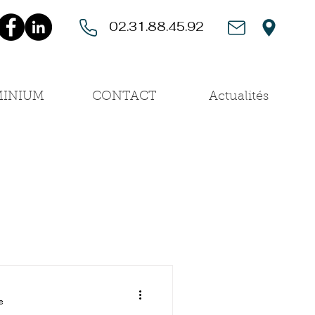
02.31.88.45.92
MINIUM
CONTACT
Actualités
e