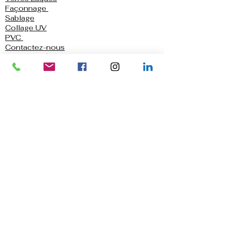
Façonnage
Sablage
Collage UV
PVC
Contactez-nous
Mentions légales
Blog
Qui sommes-nous ?
Demande de devis
Nous trouver
Politique de confidentialité
Conditions générales d'utilisation
Garde-Corps en Verre
Crédence de cuisine
Douche
Parois et Portes de Douche
Portes et Fenêtres
Vérandas