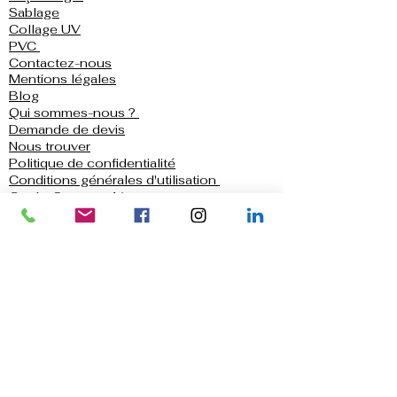
Sablage
Collage UV
PVC
Contactez-nous
Mentions légales
Blog
Qui sommes-nous ?
Demande de devis
Nous trouver
Politique de confidentialité
Conditions générales d'utilisation
Garde-Corps en Verre
Crédence de cuisine
Douche
Parois et Portes de Douche
Portes et Fenêtres
Vérandas
Nous nous déplaçons gratuitement à