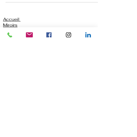
Accueil
Miroirs
Portails et Portes de Garage
Volets Roulants & Battants
Feuilletés et Trempés
Verres Laqués
Façonnage
Sablage
Collage UV
PVC
Contactez-nous
Mentions légales
Blog
Qui sommes-nous ?
Demande de devis
Nous trouver
Politique de confidentialité
Conditions générales d'utilisation
Garde-Corps en Verre