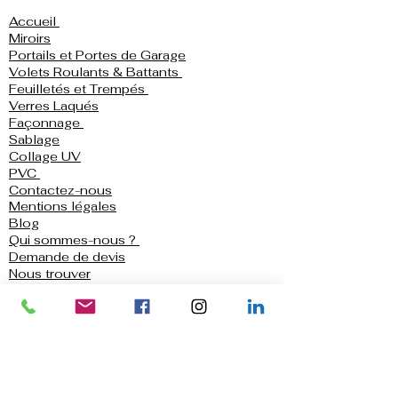
Accueil
Miroirs
Portails et Portes de Garage
Volets Roulants & Battants
Feuilletés et Trempés
Verres Laqués
Façonnage
Sablage
Collage UV
PVC
Contactez-nous
Mentions légales
Blog
Qui sommes-nous ?
Demande de devis
Nous trouver
Politique de confidentialité
Conditions générales d'utilisation
Garde-Corps en Verre
Crédence de cuisine
Douche
Parois et Portes de Douche
Portes et Fenêtres