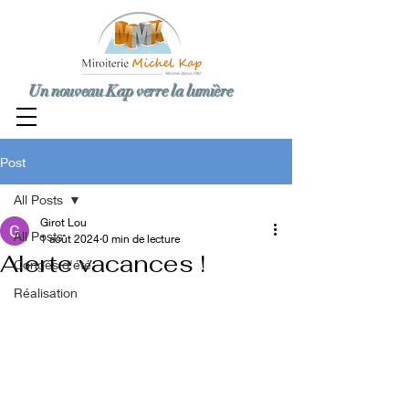
Un nouveau Kap verre la lumière
Post
All Posts
Girot Lou
All Posts
1 août 2024
0 min de lecture
Alerte vacances !
Congés d'été
Réalisation